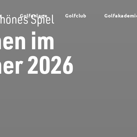
s
Golfanlage
Golfclub
Golfakademi
chönes Spiel
en im
er 2026