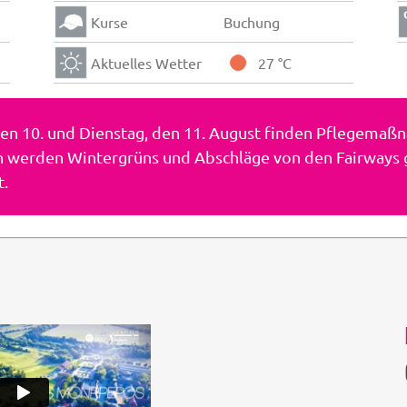
Kurse
Buchung
Aktuelles Wetter
27 °C
den 10. und Dienstag, den 11. August finden Pflegemaß
en werden Wintergrüns und Abschläge von den Fairways 
t.